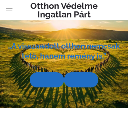
Otthon Védelme
Ingatlan Párt
„A visszaadott otthon nemcsak
tető, hanem remény is.”