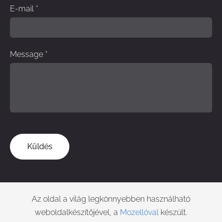
E-mail
*
Message
*
Az oldal a világ legkönnyebben használható
weboldalkészítőjével, a
Mozellóval
készült.